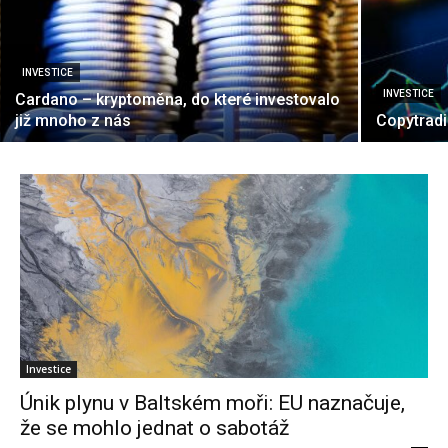
INVESTICE
INVESTICE
Cardano – kryptoměna, do které investovalo
již mnoho z nás
Copytradi
Investice
Únik plynu v Baltském moři: EU naznačuje,
že se mohlo jednat o sabotáž