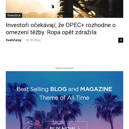
Investice
Investoři očekávají, že OPEC+ rozhodne o
omezení těžby. Ropa opět zdražila
SvetZeny
-
16.10.2022
0
- Advertisment -